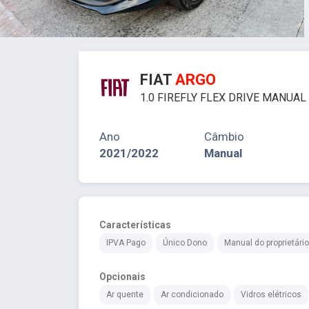
FIAT
ARGO
1.0 FIREFLY FLEX DRIVE MANUAL
Ano
Câmbio
2021/2022
Manual
Características
IPVA Pago
Único Dono
Manual do proprietário
Opcionais
Ar quente
Ar condicionado
Vidros elétricos