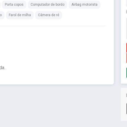
Porta copos
Computador de bordo
Airbag motorista
lo
Farol de milha
Câmera de ré
da.